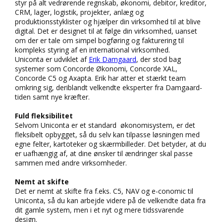
styr på alt vedrørende regnskab, økonomi, debitor, kreditor,
CRM, lager, logistik, projekter, anlæg og
produktionsstyklister og hjælper din virksomhed til at blive
digital. Det er designet til at følge din virksomhed, uanset
om der er tale om simpel bogføring og fakturering til
kompleks styring af en international virksomhed.
Uniconta er udviklet af
Erik Damgaard
, der stod bag
systemer som Concorde Økonomi, Concorde XAL,
Concorde C5 og Axapta. Erik har atter et stærkt team
omkring sig, deriblandt velkendte eksperter fra Damgaard-
tiden samt nye kræfter.
Fuld fleksibilitet
Selvom Uniconta er et standard økonomisystem, er det
fleksibelt opbygget, så du selv kan tilpasse løsningen med
egne felter, kartoteker og skærmbilleder. Det betyder, at du
er uafhængig af, at dine ønsker til ændringer skal passe
sammen med andre virksomheder.
Nemt at skifte
Det er nemt at skifte fra f.eks. C5, NAV og e-conomic til
Uniconta, så du kan arbejde videre på de velkendte data fra
dit gamle system, men i et nyt og mere tidssvarende
design.