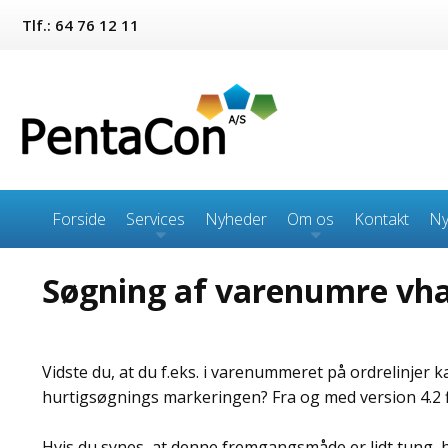
Tlf.: 64 76 12 11
Forside
Services
Nyheder
Om os
Kontakt
Ny
Søgning af varenumre vha
Vidste du, at du f.eks. i varenummeret på ordrelinjer 
hurtigsøgnings markeringen? Fra og med version 4.2 fi
Hvis du synes, at denne fremgangsmåde er lidt tung, har