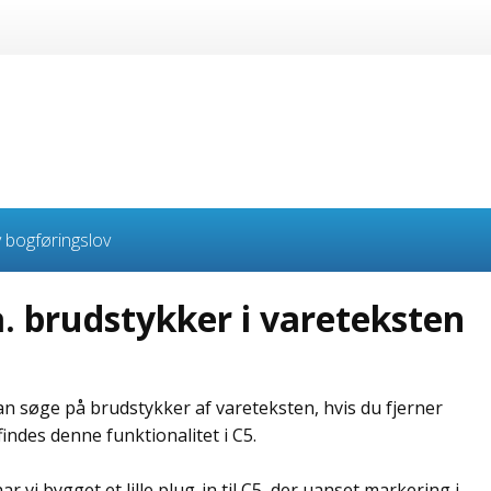
 bogføringslov
. brudstykker i vareteksten
kan søge på brudstykker af vareteksten, hvis du fjerner
ndes denne funktionalitet i C5.
 vi bygget et lille plug-in til C5, der uanset markering i